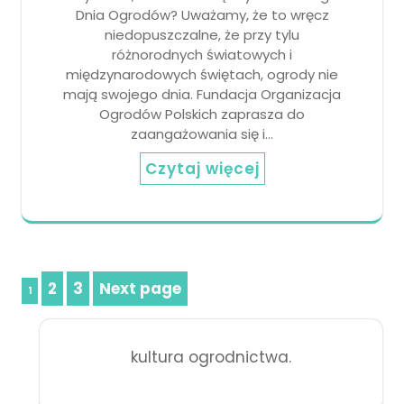
Dnia Ogrodów? Uważamy, że to wręcz
niedopuszczalne, że przy tylu
różnorodnych światowych i
międzynarodowych świętach, ogrody nie
mają swojego dnia. Fundacja Organizacja
Ogrodów Polskich zaprasza do
zaangażowania się i…
Czytaj więcej
2
3
Next page
Stronicowanie
Page
Page
Page
1
wpisów
kultura ogrodnictwa.