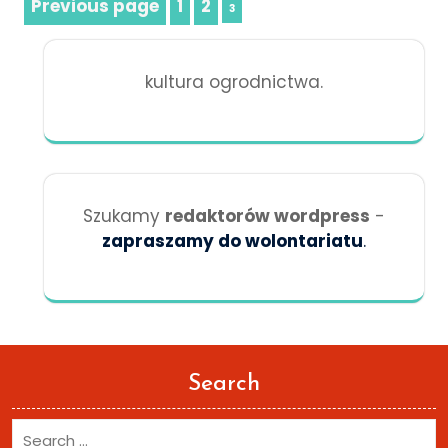
Previous page
1
2
Stronicowanie
Page
Page
Page
3
wpisów
kultura ogrodnictwa.
Szukamy
redaktorów wordpress
-
zapraszamy do wolontariatu
.
Search