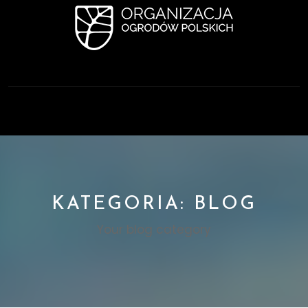
Skip
to
content
Open
Button
KATEGORIA:
BLOG
Your blog category